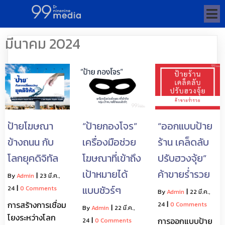
มีนาคม 2024
ป้ายโฆษณา
“ป้ายกองโจร”
“ออกแบบป้าย
ข้างถนน กับ
เครื่องมือช่วย
ร้าน เคล็ดลับ
โลกยุคดิจิทัล
โฆษณาที่เข้าถึง
ปรับฮวงจุ้ย”
เป้าหมายได้
ค้าขายร่ำรวย
By
Admin
|
23
มี.ค.,
แบบชัวร์ๆ
24
|
0 Comments
By
Admin
|
22
มี.ค.,
การสร้างการเชื่อม
24
|
0 Comments
By
Admin
|
22
มี.ค.,
โยงระหว่างโลก
การออกแบบป้าย
24
|
0 Comments