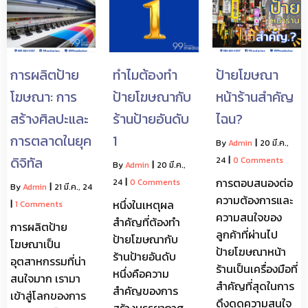
การผลิตป้าย
ทำไมต้องทำ
ป้ายโฆษณา
โฆษณา: การ
ป้ายโฆษณากับ
หน้าร้านสำคัญ
สร้างศิลปะและ
ร้านป้ายอันดับ
ไฉน?
การตลาดในยุค
1
By
Admin
|
20
มี.ค.,
ดิจิทัล
24
|
0 Comments
By
Admin
|
20
มี.ค.,
การตอบสนองต่อ
24
|
0 Comments
By
Admin
|
21
มี.ค., 24
ความต้องการและ
หนึ่งในเหตุผล
|
1 Comments
ความสนใจของ
สำคัญที่ต้องทำ
การผลิตป้าย
ลูกค้าที่ผ่านไป
ป้ายโฆษณากับ
โฆษณาเป็น
ป้ายโฆษณาหน้า
ร้านป้ายอันดับ
อุตสาหกรรมที่น่า
ร้านเป็นเครื่องมือที่
หนึ่งคือความ
สนใจมาก เรามา
สำคัญที่สุดในการ
สำคัญของการ
เข้าสู่โลกของการ
ดึงดูดความสนใจ
สร้างบรรยากาศ