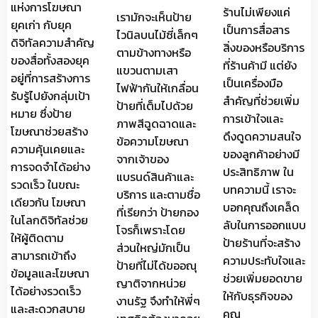
แห่งการโฆษณา
ร้านไม่เพียงแค่
เรามักจะเห็นป้าย
ยุคเก่า กับยุค
เป็นการสื่อสาร
ไวนิลบนไม้ซี่เล็กๆ
ดิจิทัลความสำคัญ
สิ่งของหรือบริการ
ตามข้างทางหรือ
ของสื่อทั้งสองยุค
ที่ร้านค้ามี แต่ยัง
แขวนตามเสา
อยู่ที่การสร้างการ
เป็นเครื่องมือ
ไฟฟ้ากันให้เกลื่อน
รับรู้ไปยังกลุ่มเป้า
สำคัญที่ช่วยเพิ่ม
ป้ายที่เต็มไปด้วย
หมาย ซึ่งป้าย
การเข้าใจและ
ภาพสีฉูดฉาดและ
โฆษณาช่วยสร้าง
ดึงดูดความสนใจ
ข้อความโฆษณา
ความคุ้นเคยและ
ของลูกค้าอย่างมี
จากเจ้าของ
การจดจำได้อย่าง
ประสิทธิภาพ ใน
แบรนด์สินค้าและ
รวดเร็ว ในขณะ
บทความนี้ เราจะ
บริการ และตามชื่อ
เดียวกัน โฆษณา
บอกคุณถึงเคล็ด
ที่เรียกว่า ป้ายกอง
ในโลกดิจิทัลช่วย
ลับในการออกแบบ
โจรก็เพราะโดย
ให้ผู้ติดตาม
ป้ายร้านที่จะสร้าง
ส่วนใหญ่มักเป็น
สามารถเข้าถึง
ความประทับใจและ
ป้ายที่ไม่ได้ขออณุ
ข้อมูลและโฆษณา
ช่วยเพิ่มยอดขาย
ญาติจากหน่วย
ได้อย่างรวดเร็ว
ให้กับธุรกิจของ
งานรัฐ จึงทำให้พี่ๆ
และสะดวกสบาย
คุณ