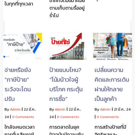
เทศกิจต้องมาคอย
ในทุกที่ทุกเวลา
ตามเก็บตามรื้ออยู่
ร่ำไป
จ่ายหรือยัง
ป้ายแบบไหน?
เปลี่ยนความ
“ภาษีป้าย”
“โน้มน้าวใจผู้
คิดและการเดิน
ระวังจะโดน
บริโภค กระตุ้น
ผ่านให้กลาย
ปรับ
การซื้อ”
เป็นลูกค้า
By
Admin
|
22
มี.ค.,
By
Admin
|
22
มี.ค.,
By
Admin
|
21
มี.ค., 24
24
|
0 Comments
24
|
0 Comments
|
0 Comments
ใกล้จะหมดเวลา
การตลาดในยุค
การสร้างป้ายที่มี
การยื่นเสียภาษี
ปัจจุบันมีความซับ
อิทธิพลและ