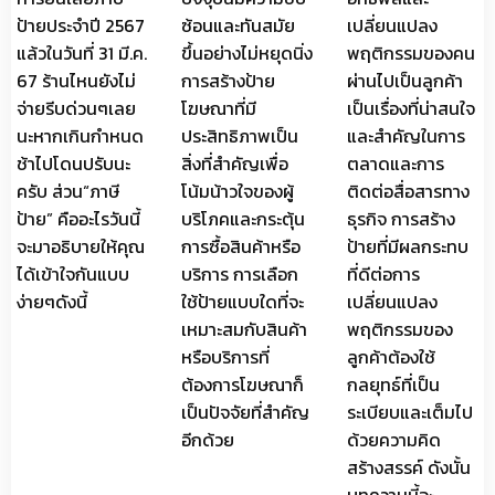
ป้ายประจำปี 2567
ซ้อนและทันสมัย
เปลี่ยนแปลง
แล้วในวันที่ 31 มี.ค.
ขึ้นอย่างไม่หยุดนิ่ง
พฤติกรรมของคน
67 ร้านไหนยังไม่
การสร้างป้าย
ผ่านไปเป็นลูกค้า
จ่ายรีบด่วนๆเลย
โฆษณาที่มี
เป็นเรื่องที่น่าสนใจ
นะหากเกินกำหนด
ประสิทธิภาพเป็น
และสำคัญในการ
ช้าไปโดนปรับนะ
สิ่งที่สำคัญเพื่อ
ตลาดและการ
ครับ ส่วน“ภาษี
โน้มน้าวใจของผู้
ติดต่อสื่อสารทาง
ป้าย” คืออะไรวันนี้
บริโภคและกระตุ้น
ธุรกิจ การสร้าง
จะมาอธิบายให้คุณ
การซื้อสินค้าหรือ
ป้ายที่มีผลกระทบ
ได้เข้าใจกันแบบ
บริการ การเลือก
ที่ดีต่อการ
ง่ายๆดังนี้
ใช้ป้ายแบบใดที่จะ
เปลี่ยนแปลง
เหมาะสมกับสินค้า
พฤติกรรมของ
หรือบริการที่
ลูกค้าต้องใช้
ต้องการโฆษณาก็
กลยุทธ์ที่เป็น
เป็นปัจจัยที่สำคัญ
ระเบียบและเต็มไป
อีกด้วย
ด้วยความคิด
สร้างสรรค์ ดังนั้น