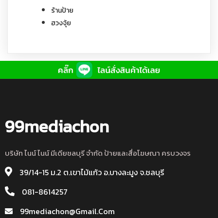
ร้านป้าย
ฮวงจุ้ย
99mediachon
บริษัท ไนน์ ไนน์ มีเดียชลบุรี จำกัด ป้ายและสื่อโฆษณา ครบวงจร
39/14-15 ม.2 ต.เขาไม้แก้ว อ.บางละมูง จ.ชลบุรี
081-8614257
99mediachon@gmail.com