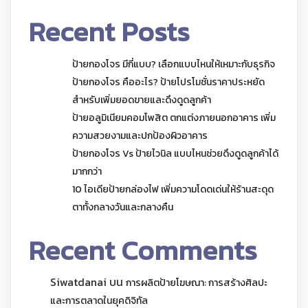
Recent Posts
ป้ายกองโจร มีกี่แบบ? เลือกแบบไหนให้เหมาะกับธุรกิจ
ป้ายกองโจร คืออะไร? ป้ายโปรโมชั่นราคาประหยัด
สำหรับเพิ่มยอดขายและดึงดูดลูกค้า
ป้ายอลูมิเนียมคอมโพสิต ตกแต่งภายนอกอาคาร เพิ่ม
ความสวยงามและปกป้องผิวอาคาร
ป้ายกองโจร Vs ป้ายไวนิล แบบไหนช่วยดึงดูดลูกค้าได้
มากกว่า
10 ไอเดียป้ายกล่องไฟ เพิ่มความโดดเด่นให้ร้านสะดุด
ตาทั้งกลางวันและกลางคืน
Recent Comments
Siwatdanai
บน
การผลิตป้ายโฆษณา: การสร้างศิลปะ
และการตลาดในยุคดิจิทัล