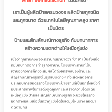
พัทยา 99mediachon”
ได้นะครับ**
เราเป็นผู้ผลิตป้ายครบวงจร ผลิตป้ายทุกชนิด
และทุกขนาด ด้วยเทคโนโลยีคุณภาพสูง ราคา
เป็นมิตร
ป้ายและสัญลักษณ์ทางธุรกิจ กับบทบาทการ
สร้างความแตกต่างให้เหนือคู่แข่ง
เชื่อว่าทุกท่านคงพอจะทราบกันมาบ้างว่า “ป้าย” เป็นสิ่งหนึ่ง
ที่มีบทบาทต่อการทำธุรกิจค้าขาย โดยเฉพาะท่านที่เป็น
เจ้าของกิจการก็คงจะสัมผัสได้ถึงอิทธิพลของป้ายและ
สัญลักษณ์ทางธุรกิจในรูปแบบต่าง ๆ ที่จะส่งผลต่อการ
ประกอบการของธุรกิจ โดยเฉพาะป้ายร้านที่เป็นอีกสิ่งหนึ่งที่
มีประสิทธิภาพในการดึงดูดลูกค้าและสร้างความโดดเด่น
เหนือคู่แข่ง ป้ายและสัญลักษณ์ทางธุรกิจ จะช่วยให้ธุรกิจ
แตกต่างและเหนือชั้นกว่าคู่แข่งได้ในแง่มุมไหนบ้าง ลองมา
ติดตามกัน