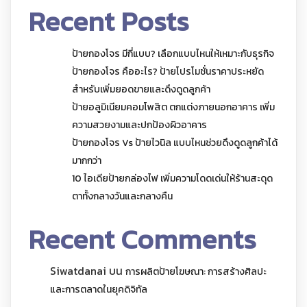
Recent Posts
ป้ายกองโจร มีกี่แบบ? เลือกแบบไหนให้เหมาะกับธุรกิจ
ป้ายกองโจร คืออะไร? ป้ายโปรโมชั่นราคาประหยัด
สำหรับเพิ่มยอดขายและดึงดูดลูกค้า
ป้ายอลูมิเนียมคอมโพสิต ตกแต่งภายนอกอาคาร เพิ่ม
ความสวยงามและปกป้องผิวอาคาร
ป้ายกองโจร Vs ป้ายไวนิล แบบไหนช่วยดึงดูดลูกค้าได้
มากกว่า
10 ไอเดียป้ายกล่องไฟ เพิ่มความโดดเด่นให้ร้านสะดุด
ตาทั้งกลางวันและกลางคืน
Recent Comments
Siwatdanai
บน
การผลิตป้ายโฆษณา: การสร้างศิลปะ
และการตลาดในยุคดิจิทัล