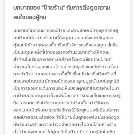
บทบาทของ “ป้ายร้าน” กับการดึงดูดความ
สนใจของผู้คน
บทบาทที่ชัดเจนมากของป้ายและสัญลักษณ์ทางธุรกิจที่อยู่
บนป้ายก็คือ การทำหน้าที่ดึงดูดความสนใจและเชิญชวน
ผู้คนให้เข้ามาทดลองซื้อหรือใช้บริการธุรกิจของคุณ นั่นจึง
เป็นเหตุผลหนึ่งที่เจ้าของธุรกิจจำนวนมากต่างให้ความ
สำคัญในเรื่องการออกแบบป้าย โดยจะเลือกร้านป้ายที่
ชำนาญในการออกแบบป้ายสำหรับธุรกิจและมีบริการเรื่อง
การทำป้ายแบบครบวงจร ทั้งนี้ก็เพื่อให้ได้มาซึ่งป้ายร้านที่
สวยงามโดดเด่น มีความชัดเจนและดูสมบูรณ์แบบในทุกมิติ
เป็นการช่วยกระตุ้นการมองเห็นของผู้คนที่สัญจรผ่านไปมา
ถ้าป้ายสวยสะดุดตาก็จะเพิ่มโอกาสการมองเห็นและการรับรู้
ถึงแบรนด์ธุรกิจได้มาก และหากว่าป้ายนั้น ๆ ได้รับการ
ออกแบบเป็นพิเศษ รวมถึงมีการใช้วัสดุแบบพรีเมียมในการ
ผลิตป้ายด้วยแล้วยิ่งจะทำให้ป้ายนั้นดูทรงพลัง มีแรงดึงดูด
ที่พร้อมจะสร้างความน่าจดจำแตกต่างไปจากป้ายห้างร้าน
ทั่วไป และจะช่วยทำให้ผู้คนที่เห็นป้ายเกิดความรู้สึกในเชิง