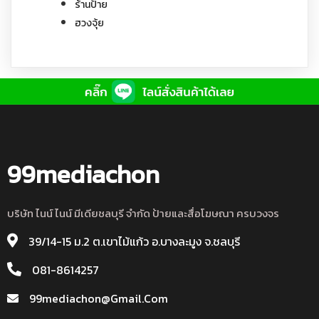
ร้านป้าย
ฮวงจุ้ย
99mediachon
บริษัท ไนน์ ไนน์ มีเดียชลบุรี จำกัด ป้ายและสื่อโฆษณา ครบวงจร
39/14-15 ม.2 ต.เขาไม้แก้ว อ.บางละมูง จ.ชลบุรี
081-8614257
99mediachon@gmail.com