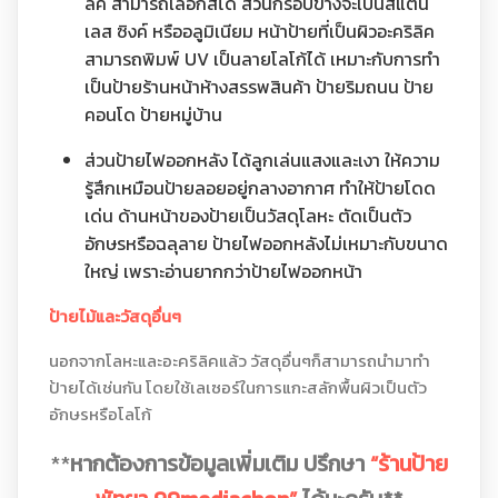
ลิค สามารถเลือกสีได้ ส่วนกรอบข้างจะเป็นสแตน
เลส ซิงค์ หรืออลูมิเนียม หน้าป้ายที่เป็นผิวอะคริลิค
สามารถพิมพ์ UV เป็นลายโลโก้ได้ เหมาะกับการทำ
เป็นป้ายร้านหน้าห้างสรรพสินค้า ป้ายริมถนน ป้าย
คอนโด ป้ายหมู่บ้าน
ส่วนป้ายไฟออกหลัง ได้ลูกเล่นแสงและเงา ให้ความ
รู้สึกเหมือนป้ายลอยอยู่กลางอากาศ ทำให้ป้ายโดด
เด่น ด้านหน้าของป้ายเป็นวัสดุโลหะ ตัดเป็นตัว
อักษรหรือฉลุลาย ป้ายไฟออกหลังไม่เหมาะกับขนาด
ใหญ่ เพราะอ่านยากกว่าป้ายไฟออกหน้า
ป้ายไม้และวัสดุอื่นๆ
นอกจากโลหะและอะคริลิคแล้ว วัสดุอื่นๆก็สามารถนำมาทำ
ป้ายได้เช่นกัน โดยใช้เลเซอร์ในการแกะสลักพื้นผิวเป็นตัว
อักษรหรือโลโก้
**
หากต้องการข้อมูลเพิ่มเติม ปรึกษา
“ร้านป้าย