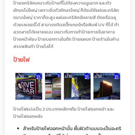
ป้ายอคริลิคเหมาะกับป้ายที่ไม่ต้องความนูนมาก และตัว
อักษรไม่ใหญ่ เพราะยิ่งตัวอักษรใหญ่ ก็ต้องใช้แผ่นอะคริลิค
ขนาดใหญ่ ราคาก็จะสูง แผ่นอะคริลิคมีหลายสี ตัดหรือฉลุ
ด้วยเลเซอร์ได้ สามารถติดสติ๊กเกอร์หรือพิมพ์ UV ก็ได้ ทำ
ลวดลายได้หลายแบบ เหมาะกับการทำป้ายภายในอาคาร
ป้ายหน้าห้อง ป้ายบอกทางในตึก ป้ายแผนก ป้ายร้านในห้าง
สรรพสินค้า ป้ายโลโก้
ป้ายไฟ
ป้ายไฟแบ่งเป็น 2 ประเภทหลักๆคือ ป้ายไฟออกหน้า และ
ป้ายไฟออกหลัง
สำหรับป้ายไฟออกหน้านั้น ผื้นผิวด้านบนจะเป็นอะคริ