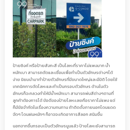
ป้ายซิงค์ หรือป้ายสังกะสี เป็นโลหะที่ราคาไม่แพงมาก น้ำ
หนักเบา สามารถตัดและเชื่อมเพื่อทำเป็นตัวอักษรต่างๆได้
ง่าย นิยมนำมาทำป้ายตัวอักษรที่มีขนาดใหญ่และมีมิติ โดยใช้
เทคนิคการตัดโลหะและทำเป็นกรอบตัวอักษร ด้านในตัว
อักษรก็จะกลวงทำให้มีน้ำหนักเบา สามารถพ่นสีต่างๆตามที่
ลูกค้าต้องการได้ ข้อดีของป้ายโลหะเลยคือราคาไม่แพง แต่
ก็มีข้อจำกัดในเรื่องความทนทาน ถ้าติดตั้งภายนอกโดนแดด
จัดๆ โดนฝนหนักๆ ก็อาจจะเกิดอาการสีลอก สนิมขึ้น
นอกจากขึ้นกรอบเป็นตัวอักษรนูนแล้ว ป้ายโลหะยังสามารถ