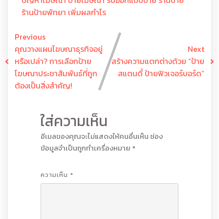
ปัญหาโฆษณา
ป้ายโฆษณา
รับออกแบบป้าย
ร้านป้าย
ร้านป้ายพัทยา
เพิ่มผลกำไร
Previous
คุณวางแผนโฆษณาธุรกิจอยู่
Next
หรือเปล่า? การเลือกป้าย
สร้างความแตกต่างด้วย “ป้าย
โฆษณาประชาสัมพันธ์ที่ถูก
สแตนดี้ ป้ายฟิวเจอร์บอร์ด”
ต้องเป็นสิ่งสำคัญ!
ใส่ความเห็น
อีเมลของคุณจะไม่แสดงให้คนอื่นเห็น
ช่อง
ข้อมูลจำเป็นถูกทำเครื่องหมาย
*
ความเห็น
*