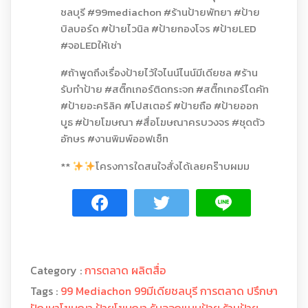
ชลบุรี #99mediachon #ร้านป้ายพัทยา #ป้าย
บิลบอร์ด #ป้ายไวนิล #ป้ายกองโจร #ป้ายLED
#จอLEDให้เช่า
#ถ้าพูดถึงเรื่องป้ายไว้ใจไนน์ไนน์มีเดียชล #ร้าน
รับทำป้าย #สติ๊กเกอร์ติดกระจก #สติ๊กเกอร์ไดคัท
#ป้ายอะคริลิค #โปสเตอร์ #ป้ายถือ #ป้ายออก
บูธ #ป้ายโฆษณา #สื่อโฆษณาครบวงจร #ชุดตัว
อักษร #งานพิมพ์ออฟเซ็ท
**
โครงการใดสนใจสั่งได้เลยคร๊าบผมม
Category :
การตลาด
ผลิตสื่อ
Tags :
99 Mediachon
99มีเดียชลบุรี
การตลาด
ปรึกษา